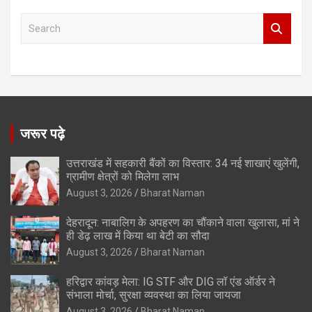
S
e
a
r
c
h
जरूर पढ़े
उत्तराखंड में सहकारी बैंकों का विस्तार: 34 नई शाखाएं खुलेंगी,
ग्रामीण क्षेत्रों को मिलेगा लाभ
August 3, 2026
Bharat Naman
देहरादून: नाबालिग के अपहरण का चौंकाने वाला खुलासा, मां ने
ही डेढ़ लाख में किया था बेटी का सौदा
August 3, 2026
Bharat Naman
हरिद्वार कांवड़ मेला: IG STF और DIG लॉ एंड ऑर्डर ने
संभाला मोर्चा, सुरक्षा व्यवस्था का लिया जायजा
August 3, 2026
Bharat Naman