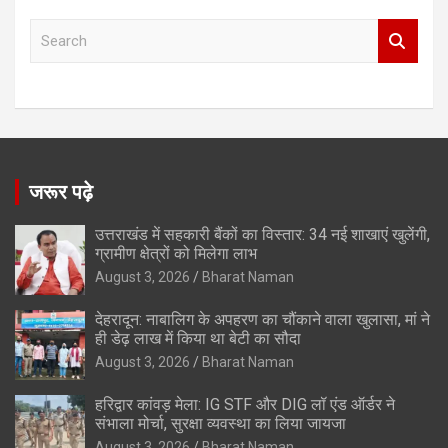
S
e
a
r
c
h
जरूर पढ़े
उत्तराखंड में सहकारी बैंकों का विस्तार: 34 नई शाखाएं खुलेंगी,
ग्रामीण क्षेत्रों को मिलेगा लाभ
August 3, 2026
Bharat Naman
देहरादून: नाबालिग के अपहरण का चौंकाने वाला खुलासा, मां ने
ही डेढ़ लाख में किया था बेटी का सौदा
August 3, 2026
Bharat Naman
हरिद्वार कांवड़ मेला: IG STF और DIG लॉ एंड ऑर्डर ने
संभाला मोर्चा, सुरक्षा व्यवस्था का लिया जायजा
August 3, 2026
Bharat Naman